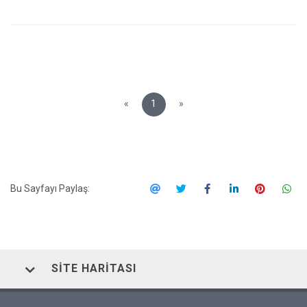
«
1
»
Bu Sayfayı Paylaş:
SITE HARITASI