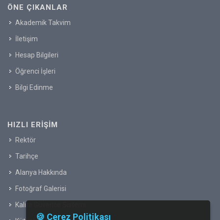
ÖNE ÇIKANLAR
Akademik Takvim
İletişim
Hesap Bilgileri
Öğrenci İşleri
Bilgi Edinme
HIZLI ERIŞIM
Rektör
Tarihçe
Alanya Hakkında
Fotoğraf Galerisi
Kalite Güvence Sistemi
🍪 Çerez Politikası